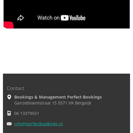
Contact
Bookings & Management Perfect Bookings
Ganzebloemstraat 15 5571 HX Bergeijk
06 13379551
info@per
fectbook
ings.nl