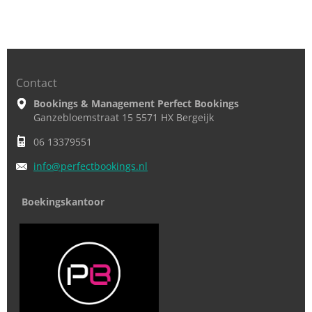
Contact
Bookings & Management Perfect Bookings
Ganzebloemstraat 15 5571 HX Bergeijk
06 13379551
info@per
fectbook
ings.nl
Boekingskantoor