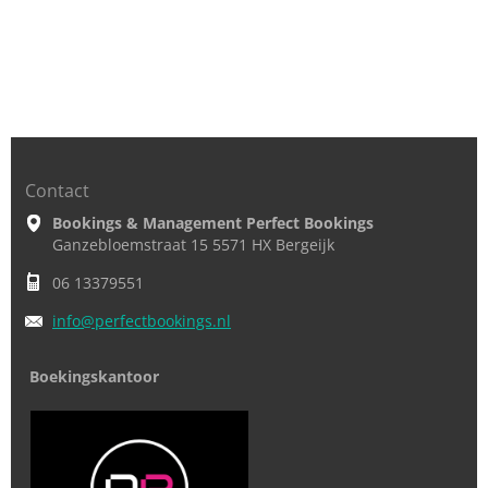
Contact
Bookings & Management Perfect Bookings
Ganzebloemstraat 15 5571 HX Bergeijk
06 13379551
info@per
fectbook
ings.nl
Boekingskantoor