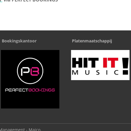
n te schakelen voor jouw volgende evenement.
Boekingskantoor
Platenmaatschappij
 Management - Maico.