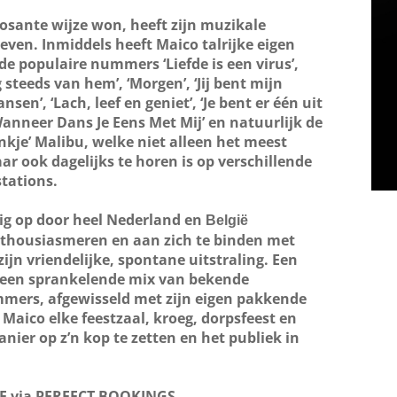
posante wijze won, heeft zijn muzikale
ven. Inmiddels heeft Maico talrijke eigen
de populaire nummers ‘Liefde is een virus’,
og steeds van hem’, ‘Morgen’, ‘Jij bent mijn
sen’, ‘Lach, leef en geniet’, ‘Je bent er één uit
‘Wanneer Dans Je Eens Met Mij’ en natuurlijk de
nkje’ Malibu, welke niet alleen het meest
r ook dagelijks te horen is op verschillende
tations.
dig op door heel Nederland en
België
enthousiasmeren en aan zich te binden met
zijn vriendelijke, spontane uitstraling. Een
 een sprankelende mix van bekende
mers, afgewisseld met zijn eigen pakkende
aico elke feestzaal, kroeg, dorpsfeest en
nier op z’n kop te zetten en het publiek in
F
via PERFECT BOOKINGS
GS, waar je de kans