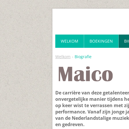
WELKOM
BOEKINGEN
BI
Welkom
Biografie
De carrière van deze getalentee
onvergetelijke manier tijdens he
op keer wist te verrassen met z
performance. Vanaf zijn jonge ja
van de Nederlandstalige muziek,
en gedreven.