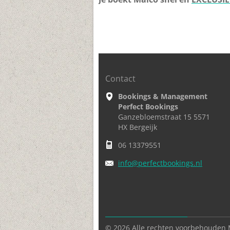
krijgt om deze unieke artiest i
Contact
Bookings & Management
Perfect Bookings
Ganzebloemstraat 15 5571
HX Bergeijk
06 13379551
info@per
fectbook
ings.nl
© 2026 Alle rechten voorbehouden