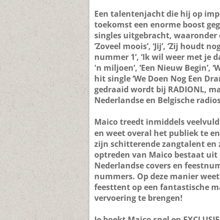
Een talentenjacht die hij op im
toekomst een enorme boost gege
singles uitgebracht, waaronder 
‘Zoveel moois’, ‘Jij’, ‘Zij houdt n
nummer 1’, ‘Ik wil weer met je dan
'n miljoen’, ‘Een Nieuw Begin’, 
hit single ‘We Doen Nog Een Dra
gedraaid wordt bij RADIONL, maa
Nederlandse en Belgische radios
Maico treedt inmiddels veelvul
en weet overal het publiek te 
zijn schitterende zangtalent en 
optreden van Maico bestaat uit
Nederlandse covers en feestnum
nummers. Op deze manier weet M
feesttent op een fantastische ma
vervoering te brengen!
Je boekt Maico snel en
EXCLUSIE